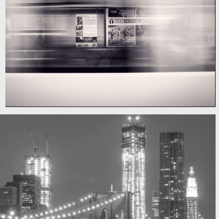
Subway blur
A train