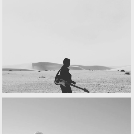
My boyfriend on his latest trip
Guitar in the desert