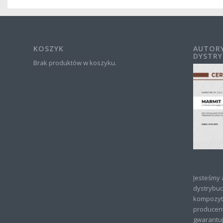
KOSZYK
AUTOR
DYSTRY
Brak produktów w koszyku.
Jesteśmy
dystrybuc
kompozyt
producen
gwarantuj