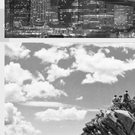
Band Meeting –
Rasputiaja
SF by night
Best pic this year