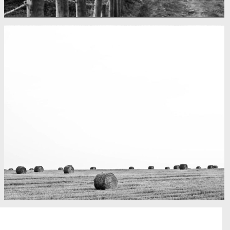
Fency
A lone fence
Really lots of nothing
A Field in texas