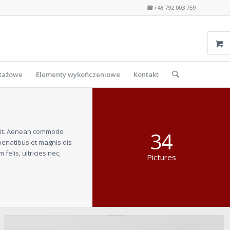
☎+48 792 003 759
ntażowe
Elementy wykończeniowe
Kontakt
elit. Aenean commodo
34
penatibus et magnis dis
elis, ultricies nec,
Pictures