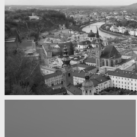
A really beautiful town
Salzburg by day