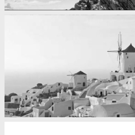
cool gathering
On the mountain
San Tourin by day
Greece