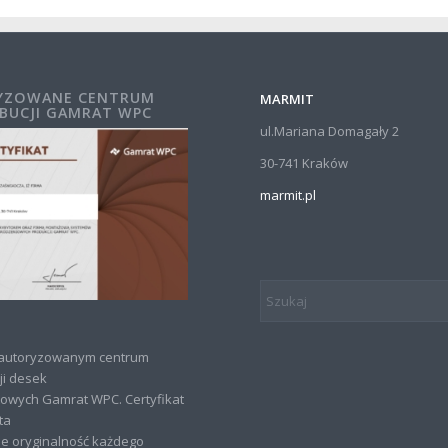
YZOWANE CENTRUM
MARMIT
BUCJI GAMRAT WPC
ul.Mariana Domagały 2
30-741 Kraków
marmit.pl
 autoryzowanym centrum
ji desek
owych Gamrat WPC. Certyfikat
ta
e oryginalność każdego