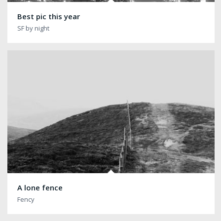
Best pic this year
SF by night
A lone fence
Fency