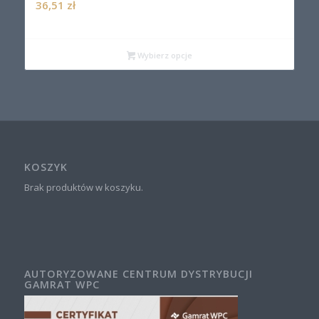
36,51
zł
Wybierz opcje
KOSZYK
Brak produktów w koszyku.
AUTORYZOWANE CENTRUM DYSTRYBUCJI
GAMRAT WPC