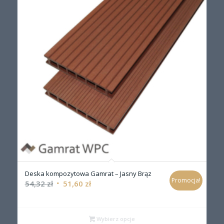
Deska kompozytowa Gamrat – Jasny Brąz
Promocja!
54,32
zł
51,60
zł
Wybierz opcje