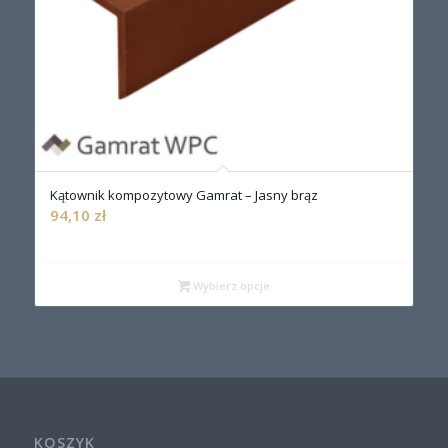
Kątownik kompozytowy Gamrat – Jasny brąz
94,10
zł
Wybierz opcje
KOSZYK