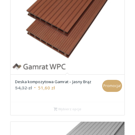
Deska kompozytowa Gamrat – Jasny Brąz
Promocja!
54,32
zł
51,60
zł
Wybierz opcje