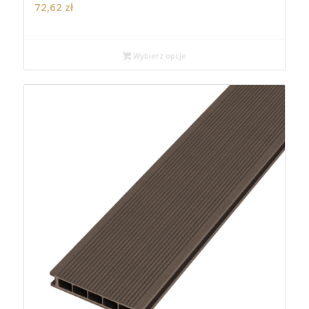
72,62
zł
Wybierz opcje