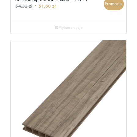
Promocja!
54,32
zł
51,60
zł
Wybierz opcje